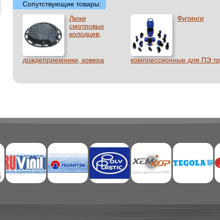
Сопутствующие товары:
Люки
Фитинги
смотровых
колодцев,
дождеприемники, ковера
компрессионные для ПЭ тр