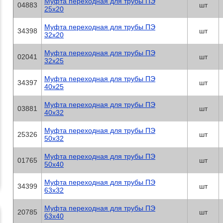
Муфта переходная для трубы ПЭ
- Стыковая сварка труб из полиэтилен
04883
шт
25х20
меньше времени.
- Более низкие трудозатраты при про
- Полиэтиленовые трубы длиннее мета
Муфта переходная для трубы ПЭ
34398
шт
количество стыков на трубопроводе.
32х20
- Полиэтиленовая труба - это надежны
внутренний слой не отдает воде никак
Муфта переходная для трубы ПЭ
- Строительство и реконструкция сете
02041
шт
полиэтиленовых труб дает экономию д
32х25
традиционными методами.
- Просадка дома, к которому подведен
Муфта переходная для трубы ПЭ
металлической трубы, в то время как 
34397
шт
40х25
растягиваться без потери своих качест
- Укладка полиэтиленовых труб значит
(глубина заложения полиэтиленовых т
Муфта переходная для трубы ПЭ
03881
шт
подушки, монтаж).
40х32
Муфта переходная для трубы ПЭ
25326
шт
50х32
Муфта переходная для трубы ПЭ
01765
шт
50х40
Муфта переходная для трубы ПЭ
34399
шт
63х32
Муфта переходная для трубы ПЭ
20785
шт
63х40