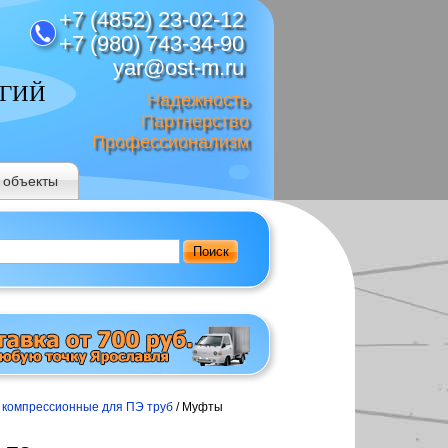
+7 (4852) 23-02-12
+7 (980) 743-34-90
yar@ost-m.ru
ОГИЙ
Надежность
Партнерство
Профессионализм
 объекты
Поиск
 компрессионные для ПЭ труб
/ Муфты