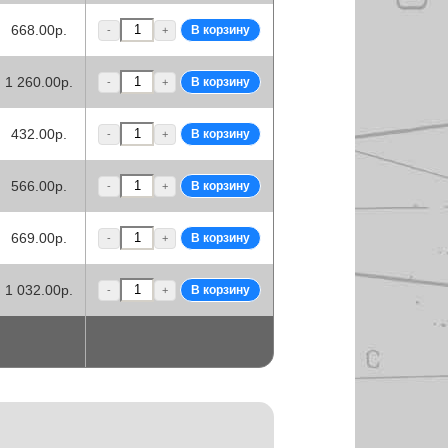
668.00р.
-
+
1 260.00р.
-
+
432.00р.
-
+
566.00р.
-
+
669.00р.
-
+
1 032.00р.
-
+