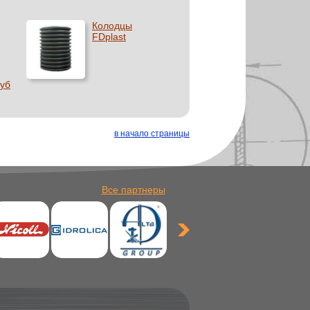
Колодцы
FDplast
уб
в начало страницы
Все партнеры