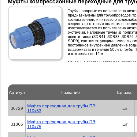
Муфты компрессионные переходные для тру
Трубы напорные из полиэтилена низко
предназначены для трубопроводов, тр
хозяйственного и питьевого водоснабж
вещества, к которым полиэтилен химич
изготавливается из полиэтилена низк
экструзии. Напорные трубы из полиэт
девяти типов (SDR41, SDR33, SDR26, 
SDR9), соответствующим номинальном
постоянное внутреннее давление воды 
выдерживать в течение 50 лет. Трубы 
и в отрезках по 12 м.
Основные преимущества полипропиле
- Трубы ПЭ не требуют катодной защит
обслуживании.
- Полиэтиленовые трубы обладают выс
- Низкая теплопроводность, снижающ
образование конденсата на наружной 
Артикул
Название
Ед.изм.
- Вероятность разрушения полиэтилен
в нем, существенно снижается, так как
полиэтиленовая труба не разрушается
прежний размер при оттаивании жидко
Муфта переходная для трубы ПЭ
36729
шт
- Небольшой вес труб из ПЭ80 и ПЭ100
110х63
стесненных условиях.
- Полиэтиленовые трубы значительно 
Муфта переходная для трубы ПЭ
- Значительное снижение опасности ги
31866
шт
110х75
модуля упругости трубы из полиэтилен
- Надежность сварных швов соединений
трубопроводов из полиэтиленовых тру