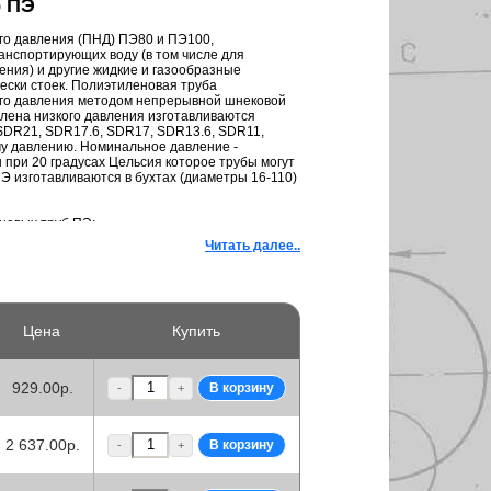
б ПЭ
го давления (ПНД) ПЭ80 и ПЭ100,
анспортирующих воду (в том числе для
ения) и другие жидкие и газообразные
ески стоек. Полиэтиленовая труба
ого давления методом непрерывной шнековой
илена низкого давления изготавливаются
SDR21, SDR17.6, SDR17, SDR13.6, SDR11,
у давлению. Номинальное давление -
при 20 градусах Цельсия которое трубы могут
ПЭ изготавливаются в бухтах (диаметры 16-110)
новых труб ПЭ:
Читать далее..
ы, и поэтому почти не нуждаются в
окой коррозийной и химической стойкостью.
ая тепловые потери и уменьшающая
поверхности труб ПНД.
Цена
Купить
ового трубопровода при замерзании жидкости
, благодаря свойствам материала,
, а увеличивается в диаметре, приобретая
сти.
929.00р.
-
+
, что облегчает монтажные работы, особенно в
легче стальных.
дроударов вследствие сравнительно низкого
2 637.00р.
-
+
а.
 в течение всего срока эксплуатации
б.