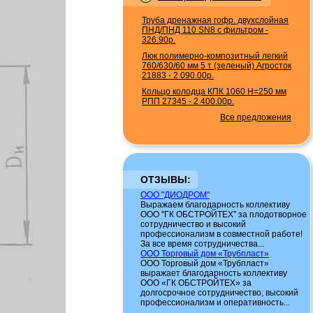
Труба дренажная гофр. двухслойная
ПНД/ПНД 110 SN8 с фильтром
-
326.90р.
Люк полимерно-композитный легкий
760/630/60 мм 5 т (зеленый) Агросток
21883
-
2 090.00р.
Кольцо колодца КПК 1060 H=250 мм
РПП 27345
-
2 400.00р.
Все предложения
ОТЗЫВЫ:
ООО "ДИОДРОМ"
Выражаем благодарность коллективу
ООО "ГК ОБСТРОЙТЕХ” за плодотворное
сотрудничество и высокий
профессионализм в совместной работе!
За все время сотрудничества...
ООО Торговый дом «Трубпласт»
ООО Торговый дом «Трубпласт»
выражает благодарность коллективу
ООО «ГК ОБСТРОЙТЕХ» за
долгосрочное сотрудничество, высокий
профессионализм и оперативность...