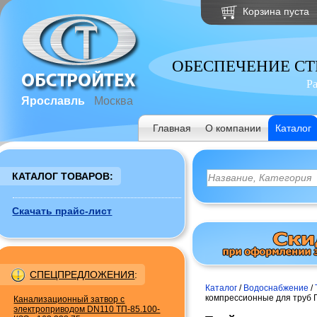
Корзина пуста
ОБЕСПЕЧЕНИЕ С
Р
Ярославль
Москва
Главная
О компании
Каталог
КАТАЛОГ ТОВАРОВ:
Скачать прайс-лист
СПЕЦПРЕДЛОЖЕНИЯ
:
Каталог
/
Водоснабжение
/
компрессионные для труб
Канализационный затвор с
электроприводом DN110 ТП-85.100-