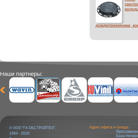
смотр
колод
дождеприемники, ко
Наши партнеры:
Адрес офиса и склада:
© ООО "ГК ОБСТРОЙТЕХ",
Ярославская
1994 - 2026
База Нечер