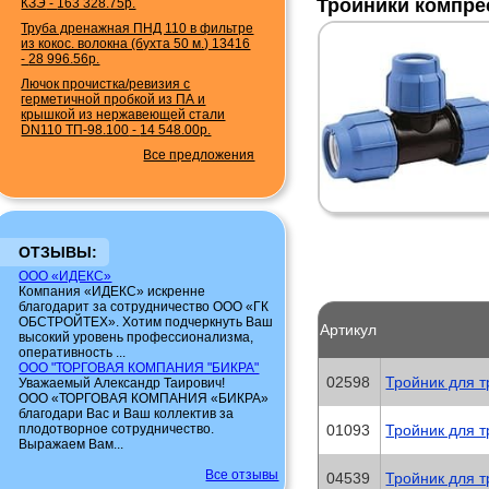
Тройники компре
КЗЭ
-
163 328.75р.
Труба дренажная ПНД 110 в фильтре
из кокос. волокна (бухта 50 м.) 13416
-
28 996.56р.
Лючок прочистка/ревизия с
герметичной пробкой из ПА и
крышкой из нержавеющей стали
DN110 ТП-98.100
-
14 548.00р.
Все предложения
ОТЗЫВЫ:
ООО «ИДЕКС»
Компания «ИДЕКС» искренне
благодарит за сотрудничество ООО «ГК
ОБСТРОЙТЕХ». Хотим подчеркнуть Ваш
Артикул
высокий уровень профессионализма,
оперативность ...
ООО "ТОРГОВАЯ КОМПАНИЯ "БИКРА"
02598
Тройник для 
Уважаемый Александр Таирович!
ООО «ТОРГОВАЯ КОМПАНИЯ «БИКРА»
благодари Вас и Ваш коллектив за
плодотворное сотрудничество.
01093
Тройник для 
Выражаем Вам...
Все отзывы
04539
Тройник для 