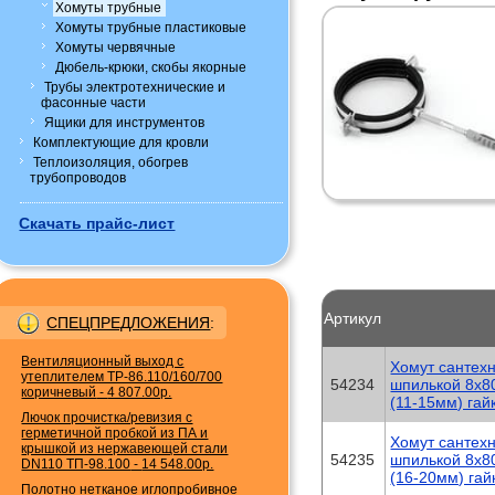
Хомуты трубные
Хомуты трубные пластиковые
Хомуты червячные
Дюбель-крюки, скобы якорные
Трубы электротехнические и
фасонные части
Ящики для инструментов
Комплектующие для кровли
Теплоизоляция, обогрев
трубопроводов
Скачать прайс-лист
Артикул
СПЕЦПРЕДЛОЖЕНИЯ
:
Вентиляционный выход с
Хомут сантех
утеплителем TP-86.110/160/700
54234
шпилькой 8х80
коричневый
-
4 807.00р.
(11-15мм) гай
Лючок прочистка/ревизия с
герметичной пробкой из ПА и
Хомут сантех
крышкой из нержавеющей стали
54235
шпилькой 8х80
DN110 ТП-98.100
-
14 548.00р.
(16-20мм) гай
Полотно нетканое иглопробивное