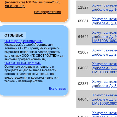
(геотекстиль) 100 г/м2, ширина-2000,
Хомут сантехн
микс
-
38.00р.
12527
дюбелем Ду 1
Все предложения
Хомут сантехн
05631
дюбелем Ду 1
Хомут сантехн
ОТЗЫВЫ:
64649
дюбелем Ду 2
LM310081080
ООО "Тренд Инжиниринг"
Уважаемый Андрей Леонидович.
Компания ООО «Тренд Инжиниринг»
Хомут сантехн
выражает искреннюю благодарность
02007
дюбелем Ду 2
коллективу ООО «ГК ОБСТРОЙТЕХ» за
высокий профессионализм,...
ООО «СТК «ОПТИМУМ»
Хомут сантехн
Основным условием успешного и
64653
дюбелем Ду 2
процветающего бизнеса в области
LM310081080
поставок различных материалов
водоотведения и дренажа является
тесное и взаимодействие...
Хомут сантехн
02387
дюбелем Ду 3
Все отзывы
Хомут сантехн
64648
дюбелем Ду 3
LM310081080
Хомут сантехн