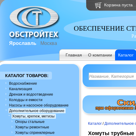
Корзина пуста
ОБЕСПЕЧЕНИЕ С
Р
Ярославль
Москва
Главная
О компании
Каталог
КАТАЛОГ ТОВАРОВ:
Водоснабжение
Канализация
Дренаж и водоотведение
Колодцы и емкости
Насосы и насосное оборудование
Дополнительное оборудование
Хомуты, крепеж, метизы
Опоры стальные
Каталог
/
Дополнительное 
Хомуты ремонтные
Хомуты трубные
Хомуты спринклерные