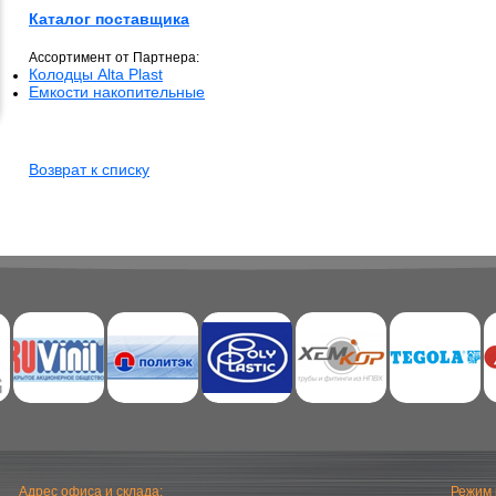
Каталог поставщика
Ассортимент от Партнера:
Колодцы Alta Plast
Емкости накопительные
Возврат к списку
Адрес офиса и склада:
Режим 