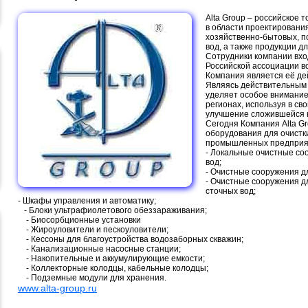
Alta Group – российское 
в области проектировани
хозяйственно-бытовых, п
вод, а также продукции 
Сотрудники компании вход
Российской ассоциации в
Компания является её де
Являясь действительным 
уделяет особое внимание 
регионах, используя в св
улучшение сложившейся 
Сегодня Компания Alta G
оборудования для очистки
промышленных предприя
- Локальные очистные со
вод;
- Очистные сооружения д
- Очистные сооружения д
сточных вод;
- Шкафы управления и автоматику;
- Блоки ультрафиолетового обеззараживания;
- Биосорбционные установки
- Жироуловители и пескоуловители;
- Кессоны для благоустройства водозаборных скважин;
- Канализационные насосные станции;
- Накопительные и аккумулирующие емкости;
- Коллекторные колодцы, кабельные колодцы;
- Подземные модули для хранения.
www.alta-group.ru