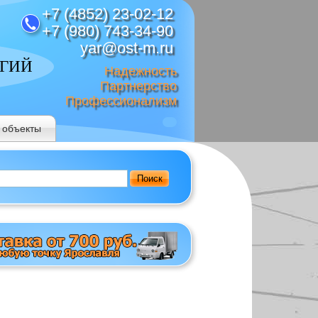
+7 (4852) 23-02-12
+7 (980) 743-34-90
yar@ost-m.ru
ОГИЙ
Надежность
Партнерство
Профессионализм
 объекты
Поиск