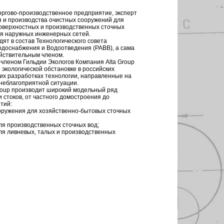
торгово-производственное предприятие, эксперт
я и производства очистных сооружений для
оверхностных и производственных сточных
для наружных инженерных сетей.
ят в состав Технологического совета
одоснабжения и Водоотведения (РАВВ), а сама
йствительным членом.
членом Гильдии Экологов Компания Alta Group
экологической обстановке в российских
оих разработках технологии, направленные на
неблагоприятной ситуации.
roup производит широкий модельный ряд
 стоков, от частного домостроения до
тий:
оружения для хозяйственно-бытовых сточных
ля производственных сточных вод;
ля ливневых, талых и производственных