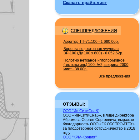
Скачать прайс-лист
СПЕЦПРЕДЛОЖЕНИЯ
:
Аэратор ТП-71.100
-
1 680.00р.
Воронка водосточная чугунная
ВР-100 (Ду 100 х 600)
-
6 052.62р.
Полотно нетканое иглопробивное
(геотекстиль) 100 г/м2, ширина-2000,
микс
-
38.00р.
Все предложения
ОТЗЫВЫ:
ООО "Ив-СитиСнаб"
ООО «Ив-СитиСнаб», в лице директора
Абрамова Сергея Сергеевича, выражает
благодарность ООО «ГК ОБСТРОЙТЕХ»
за плодотворное сотрудничество в 2018
году....
ООО "КРМ-Кровля"