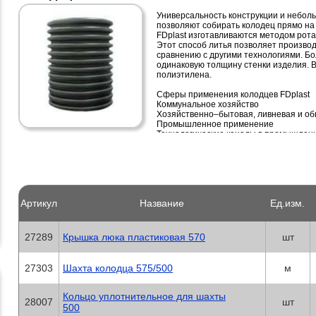
Универсальность конструкции и неболь
позволяют собирать колодец прямо на 
FDplast изготавливаются методом рота
Этот способ литья позволяет произво
сравнению с другими технологиями. Бо
одинаковую толщину стенки изделия. 
полиэтилена.
Сферы применения колодцев FDplast
Коммунальное хозяйство
Хозяйственно–бытовая, ливневая и о
Промышленное применение
Технологические каналы в промышленн
транспортируемой жидкости
Дорожная инфраструктура
Ливневая и дренажная канализация
Преимущества колодцев FDplast:
Артикул
Название
Ед.изм.
1. Длительный срок службы колодца, до
2. Химическая стойкость полиэтилена,
3. Экономичность. При монтаже полиэ
дополнительных работ по герметизаци
27289
Крышка люка пластиковая 570
шт
отличии от ж/б колодцев.
4. Гигиеничность и простота в обслужи
невозможности образования отложени
27303
Шахта колодца 575/500
м
поверхности трубы, очистка системы 
минимальными затратами.
5. Гладкая внутренняя поверхность ло
Кольцо уплотнительное для шахты
28007
шт
трубопровода и, таким образом, закуп
500
6. Небольшой вес конструкции