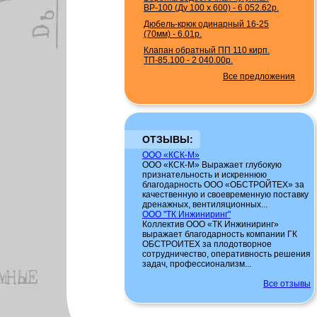
ВР-100 (Ду 100 х 600)
-
6 052.62р.
Дюбель-крюк одинарный 16-25
(70мм)
-
6.01р.
Клапан обратный ПП 110 кирп.
ТП-85.100
-
2 040.00р.
Все предложения
ОТЗЫВЫ:
ООО «КСК-М»
ООО «КСК-М» Выражает глубокую
признательность и искреннюю
благодарность ООО «ОБСТРОЙТЕХ» за
качественную и своевременную поставку
дренажных, вентиляционных...
ООО "ТК Инжиниринг"
Коллектив ООО «ТК Инжиниринг»
выражает благодарность компании ГК
ОБСТРОИТЕХ за плодотворное
сотрудничество, оперативность решения
задач, профессионализм...
Все отзывы