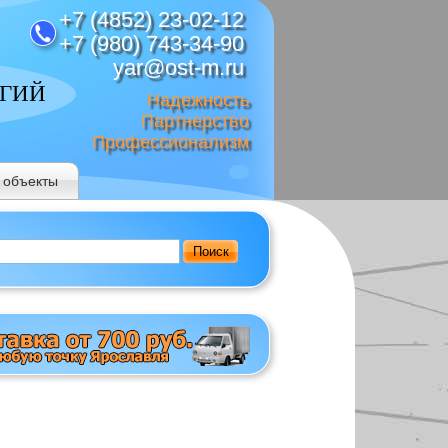
+7 (4852) 23-02-12
+7 (980) 743-34-90
yar@ost-m.ru
ОГИЙ
Надежность
Партнерство
Профессионализм
 объекты
Поиск