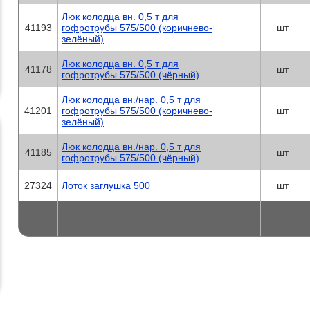
7. Легкость монтажа, транспортировки
8. Морозостойкостью. Полиэтилен низ
Люк колодца вн. 0,5 т для
свойства при постоянной температуре 
41193
гофротрубы 575/500 (коричнево-
шт
9. Устойчивость к статическим и динам
зелёный)
10. Герметичность соединений частей 
проверяется при производстве. Гермет
Люк колодца вн. 0,5 т для
менее 50 лет.
41178
шт
11. Низкая теплопроводность
гофротрубы 575/500 (чёрный)
12. Высокая ударопрочность
13. Разнообразите элементов констру
Люк колодца вн./нар. 0,5 т для
41201
гофротрубы 575/500 (коричнево-
шт
зелёный)
Люк колодца вн./нар. 0,5 т для
41185
шт
гофротрубы 575/500 (чёрный)
27324
Лоток заглушка 500
шт