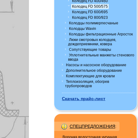
Колодец FD 400/460
Колодец FD 500/575
Колодец FD 600/695
Колодец FD 800/923
Колодцы полимерпесчаные
Колодцы Wavin
Колодцы фильтрационные Агросток
Люки смотровых колодцев,
дождеприемники, ковера
Сопутствующие товары
Уплотнительные манжеты стенового
ввода
Насосы и насосное оборудование
Дополнительное оборудование
Комплектующие для кровли
Теплоизоляция, обогрев
трубопроводов
Скачать прайс-лист
СПЕЦПРЕДЛОЖЕНИЯ
:
Воронка водосточная чугунная