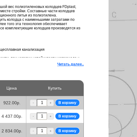
шой вес полиэтиленовых колодцев FDplast,
месте стройки. Составные части колодцев
ционного литья из полиэтилена.
дить колодца с наименьшими затратами по
лее того эта технология обеспечивает
Все комплектующие колодцев производятся из
бщесплавная канализация
ости, при условии устойчивости материала к
Читать далее..
Цена
Купить
 50 лет.
 значительно выше чем у Ж/Б колодцев.
тиленовых колодцев отсутствует необходимость
и, выравнивании и регулировке колодцев в
922.00р.
-
+
вании. Благодаря, химической стойкости,
я и размножения бактерий на внутренней
4 437.00р.
-
+
полиэтиленовых колодцев происходит с
тков и труб снижает скорость заиливания
2 834.00р.
орку канализации.
-
+