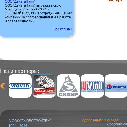
Насхорн
ООО "ДельтаПайп"
ООО "ДельтаПайп" выражает свою
благодарность, как ООО "ГК
ОБСТРОЙТЕХ", так и сотрудникам Вашей
компании за профессионализм в работе
и оперативность...
Все отзывы
Наши партнеры:
Адрес офиса и склада:
© ООО "ГК ОБСТРОЙТЕХ",
Ярославская
1994 - 2026