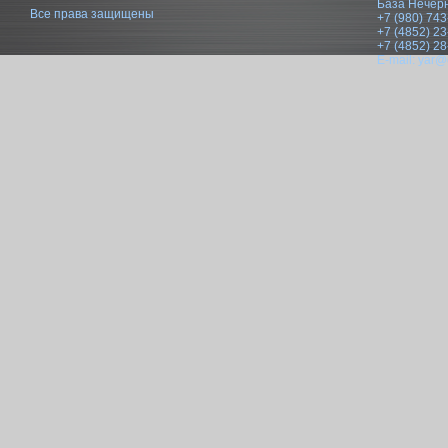
База Нечер
Все права защищены
+7 (980) 743
+7 (4852) 23
+7 (4852) 28
E-mail:
yar@