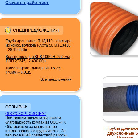
Скачать прайс-лист
СПЕЦПРЕДЛОЖЕНИЯ
:
Труба дренажная ПНД 110 в фильтре
из кокос. волокна (бухта 50 м.) 13416
-
28 996.56р.
Кольцо колодца КПК 1060 H=250 мм
РПП 27345
-
2 400.00р.
Дюбель-крюк одинарный 16-25
(70мм)
-
6.01р.
Все предложения
ОТЗЫВЫ:
ООО "СКОРПСИСТЕМ"
Настоящим письмом выражаем
благодарность компании ООО «ГК
Обстройтех» за многолетнее
Трубы дренаж
плодотворное сотрудничество. За
двухслойные 
период нашей совместной работы...