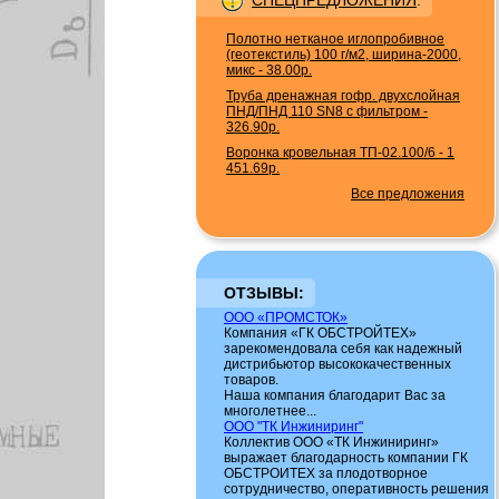
СПЕЦПРЕДЛОЖЕНИЯ
:
Полотно нетканое иглопробивное
(геотекстиль) 100 г/м2, ширина-2000,
микс
-
38.00р.
Труба дренажная гофр. двухслойная
ПНД/ПНД 110 SN8 с фильтром
-
326.90р.
Воронка кровельная ТП-02.100/6
-
1
451.69р.
Все предложения
ОТЗЫВЫ:
ООО «ПРОМСТОК»
Компания «ГК ОБСТРОЙТЕХ»
зарекомендовала себя как надежный
дистрибьютор высококачественных
товаров.
Наша компания благодарит Вас за
многолетнее...
ООО "ТК Инжиниринг"
Коллектив ООО «ТК Инжиниринг»
выражает благодарность компании ГК
ОБСТРОИТЕХ за плодотворное
сотрудничество, оперативность решения