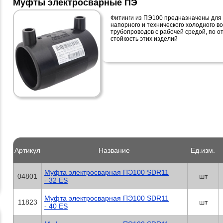
Муфты электросварные ПЭ
Фитинги из ПЭ100 предназначены для 
напорного и технического холодного в
трубопроводов с рабочей средой, по 
стойкость этих изделий
Артикул
Название
Ед.изм.
Муфта электросварная ПЭ100 SDR11
04801
шт
- 32 ES
Муфта электросварная ПЭ100 SDR11
11823
шт
- 40 ES