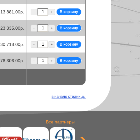
13 881.00р.
-
+
23 335.00р.
-
+
30 718.00р.
-
+
76 306.00р.
-
+
в начало страницы
Все партнеры