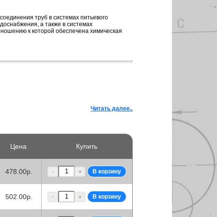
соединения труб в системах питьевого
одоснабжения, а также в системах
отношению к которой обеспечена химическая
Читать далее..
Цена
Купить
478.00р.
-
+
502.00р.
-
+