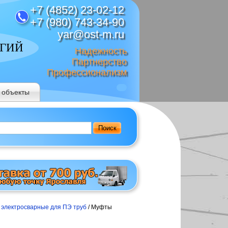
+7 (4852) 23-02-12
+7 (980) 743-34-90
yar@ost-m.ru
ОГИЙ
Надежность
Партнерство
Профессионализм
 объекты
Поиск
 электросварные для ПЭ труб
/ Муфты