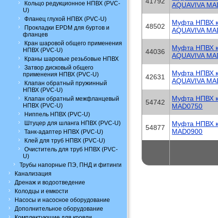
41792
Кольцо редукционное НПВХ (PVC-
AQUAVIVA MA
U)
Фланец глухой НПВХ (PVC-U)
Муфта НПВХ к
48502
Прокладки EPDM для буртов и
AQUAVIVA MA
фланцев
Кран шаровой общего применения
Муфта НПВХ к
НПВХ (PVC-U)
44036
AQUAVIVA MA
Краны шаровые резьбовые НПВХ
Затвор дисковый общего
Муфта НПВХ к
применения НПВХ (PVC-U)
42631
AQUAVIVA MA
Клапан обратный пружинный
НПВХ (PVC-U)
Муфта НПВХ к
Клапан обратный межфланцевый
54742
НПВХ (PVC-U)
MAD0750
Ниппель НПВХ (PVC-U)
Штуцер для шланга НПВХ (PVC-U)
Муфта НПВХ к
54877
MAD0900
Танк-адаптер НПВХ (PVC-U)
Клей для труб НПВХ (PVC-U)
Очиститель для труб НПВХ (PVC-
U)
Трубы напорные ПЭ, ПНД и фитинги
Канализация
Дренаж и водоотведение
Колодцы и емкости
Насосы и насосное оборудование
Дополнительное оборудование
Комплектующие для кровли