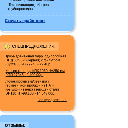
Теплоизоляция, обогрев
трубопроводов
Скачать прайс-лист
СПЕЦПРЕДЛОЖЕНИЯ
:
Труба дренажная гофр. однослойная
ПНД 63/56-II (черная) с фильтром
(бухта 50 м.) 22746
-
79.46р.
Кольцо колодца КПК 1060 H=250 мм
РПП 27345
-
2 400.00р.
Лючок прочистка/ревизия с
герметичной пробкой из ПА и
крышкой из нержавеющей стали
DN110 ТП-98.100
-
14 548.00р.
Все предложения
ОТЗЫВЫ: