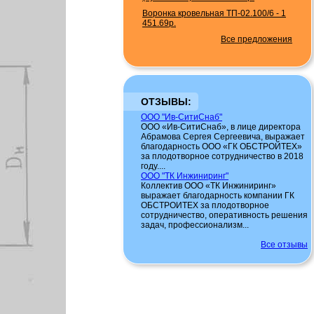
Воронка кровельная ТП-02.100/6
-
1
451.69р.
Все предложения
ОТЗЫВЫ:
ООО "Ив-СитиСнаб"
ООО «Ив-СитиСнаб», в лице директора
Абрамова Сергея Сергеевича, выражает
благодарность ООО «ГК ОБСТРОЙТЕХ»
за плодотворное сотрудничество в 2018
году....
ООО "ТК Инжиниринг"
Коллектив ООО «ТК Инжиниринг»
выражает благодарность компании ГК
ОБСТРОИТЕХ за плодотворное
сотрудничество, оперативность решения
задач, профессионализм...
Все отзывы