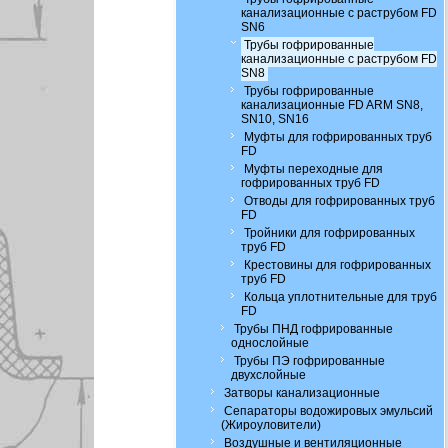
канализационные с раструбом FD
SN6
Трубы гофрированные
канализационные с раструбом FD
SN8
Трубы гофрированные
канализационные FD ARM SN8,
SN10, SN16
Муфты для гофрированных труб
FD
Муфты переходные для
гофрированных труб FD
Отводы для гофрированных труб
FD
Тройники для гофрированных
труб FD
Крестовины для гофрированных
труб FD
Кольца уплотнительные для труб
FD
Трубы ПНД гофрированные
однослойные
Трубы ПЭ гофрированные
двухслойные
Затворы канализационные
Сепараторы водожировых эмульсий
(Жироуловители)
Воздушные и вентиляционные