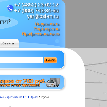
+7 (4852) 23-02-12
+7 (980) 743-34-90
yar@ost-m.ru
ОГИЙ
Надежность
Партнерство
Профессионализм
 объекты
Поиск
убы и фитинги из ПЭ FDplast
/ Трубы