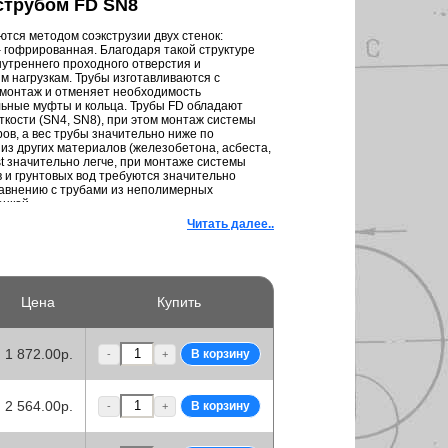
струбом FD SN8
тся методом соэкструзии двух стенок:
– гофрированная. Благодаря такой структуре
утреннего проходного отверстия и
м нагрузкам. Трубы изготавливаются с
 монтаж и отменяет необходимость
ьные муфты и кольца. Трубы FD обладают
кости (SN4, SN8), при этом монтаж системы
ров, а вес трубы значительно ниже по
из других материалов (железобетона, асбеста,
ast значительно легче, при монтаже системы
 и грунтовых вод требуются значительно
авнению с трубами из неполимерных
енкой.
Читать далее..
Цена
Купить
1 872.00р.
-
+
2 564.00р.
-
+