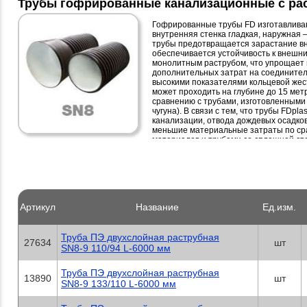
Трубы гофрированные канализационные с ра
Гофрированные трубы FD изготавливаю
внутренняя стенка гладкая, наружная 
трубы предотвращается зарастание вн
обеспечивается устойчивость к внешни
монолитным раструбом, что упрощает
дополнительных затрат на соединител
высокими показателями кольцевой жест
может проходить на глубине до 15 мет
сравнению с трубами, изготовленными 
чугуна). В связи с тем, что трубы FDpl
канализации, отвода дождевых осадков
меньшие материальные затраты по ср
материалов и трубами со сплошной ст
Артикул
Название
Ед.изм.
Труба ПЭ двухслойная раструбная
27634
шт
SN8-9 110/94 L-6000 мм
Труба ПЭ двухслойная раструбная
13890
шт
SN8-9 133/110 L-6000 мм