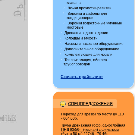
клапаны
Лючки прочистки/ревизии
Воронки и сифоны для
кондиционеров
Воронки водосточные чугунные
мостовые
Дренаж и водоотведение
Колодцы и емкости
Насосы и насосное оборудование
Дополнительное оборудование
Комплектующие для кровли
Теплоизоляция, обогрев
трубопроводов
Скачать прайс-лист
СПЕЦПРЕДЛОЖЕНИЯ
:
Переход для врезки по месту Ду 110
-
604.00р.
Труба дренажная гофр. однослойная
ПНД 63/56-II (черная) с фильтром
(бухта 50 м.) 22746
-
79.46р.