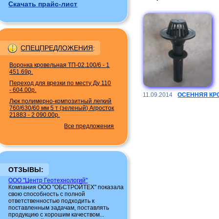
Скачать прайс-лист
СПЕЦПРЕДЛОЖЕНИЯ
:
Воронка кровельная ТП-02.100/6
-
1
451.69р.
Переход для врезки по месту Ду 110
-
604.00р.
11.09.2014
ОСЕННЯЯ КР
Люк полимерно-композитный легкий
760/630/60 мм 5 т (зеленый) Агросток
21883
-
2 090.00р.
Все предложения
ОТЗЫВЫ:
ООО "Центр Геотехнологий"
Компания ООО "ОБСТРОЙТЕХ" показала
свою способность с полной
ответственностью подходить к
поставленным задачам, поставлять
продукцию с хорошим качеством...