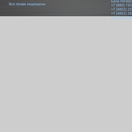
База Нечер
Все права защищены
+7 (980) 743
+7 (4852) 23
+7 (4852) 28
E-mail:
yar@