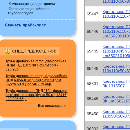
110x110x50х9
Комплектующие для кровли
Теплоизоляция, обогрев
Крестовина П
трубопроводов
65447
110x110х110х
Скачать прайс-лист
Крестовина П
65446
110x110х110х8
Lm350200110
Крестовина П
СПЕЦПРЕДЛОЖЕНИЯ
:
65445
110x110х45°/5
Lm350210105
Труба дренажная гофр. двухслойная
ПНД/ПНД 110 SN8 с фильтром
-
Крестовина П
65448
326.90р.
110x110х50х8
Труба дренажная гофр. однослойная
ПНД 63/56-II (черная) с фильтром
Крестовина П
58601
(бухта 50 м.) 22746
-
79.46р.
ВК 1315567
Труба дренажная ПНД 110 в фильтре
из кокос. волокна (бухта 50 м.) 13416
Крестовина П
65449
-
28 996.56р.
ВК Lm350210
Все предложения
Крестовина П
65450
110x50х50х87
Крестовина П
06932