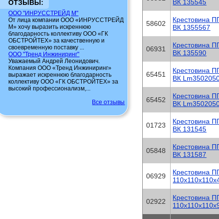
ВК 135545
ОТЗЫВЫ:
ООО "ИНРУССТРЕЙД М"
Крестовина П
От лица компании ООО «ИНРУССТРЕЙД
58602
М» хочу выразить искреннюю
ВК 1355567
благодарность коллективу ООО «ГК
ОБСТРОЙТЕХ» за качественную и
Крестовина П
своевременную поставку ...
06931
ВК 135590
ООО "Тренд Инжиниринг"
Уважаемый Андрей Леонидович.
Компания ООО «Тренд Инжиниринг»
Крестовина П
65451
выражает искреннюю благодарность
ВК Lm350205
коллективу ООО «ГК ОБСТРОЙТЕХ» за
высокий профессионализм,...
Крестовина П
65452
Все отзывы
ВК Lm350205
Крестовина П
01723
ВК 131545
Крестовина П
05848
ВК 131587
Крестовина П
06929
110x110x110х
Крестовина П
02922
110x110x110х