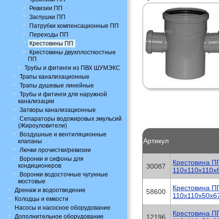
Ревизии ПП
Заглушки ПП
Патрубки компенсационные ПП
Переходы ПП
Крестовины ПП
Крестовины двухплосткостные
ПП
Трубы и фитинги из ПВХ ШУМЭКС
Трапы канализационные
Трапы душевые линейные
Трубы и фитинги для наружной
канализации
Затворы канализационные
Сепараторы водожировых эмульсий
(Жироуловители)
Воздушные и вентиляционные
Артикул
клапаны
Лючки прочистки/ревизии
Воронки и сифоны для
Крестовина П
кондиционеров
30087
110x110x110х
Воронки водосточные чугунные
мостовые
Крестовина П
Дренаж и водоотведение
58600
110x110x50х6
Колодцы и емкости
Насосы и насосное оборудование
Крестовина П
Дополнительное оборудование
12196