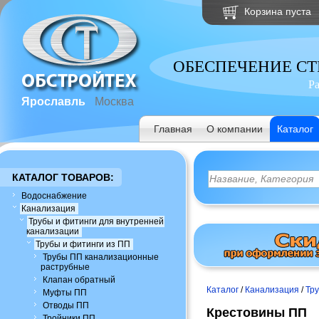
Корзина пуста
ОБЕСПЕЧЕНИЕ С
Р
Ярославль
Москва
Главная
О компании
Каталог
КАТАЛОГ ТОВАРОВ:
Водоснабжение
Канализация
Трубы и фитинги для внутренней
канализации
Трубы и фитинги из ПП
Трубы ПП канализационные
раструбные
Клапан обратный
Каталог
/
Канализация
/
Тр
Муфты ПП
Отводы ПП
Крестовины ПП
Тройники ПП