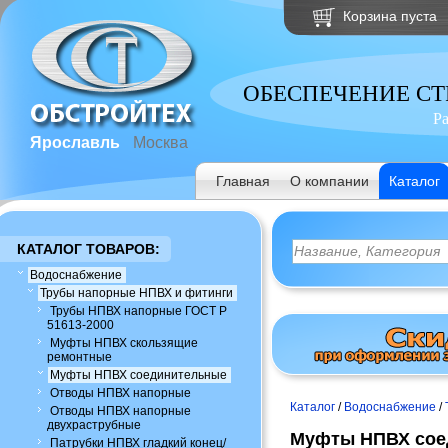
Корзина пуста
ОБЕСПЕЧЕНИЕ С
Р
Ярославль
Москва
Главная
О компании
Каталог
КАТАЛОГ ТОВАРОВ:
Водоснабжение
Трубы напорные НПВХ и фитинги
Трубы НПВХ напорные ГОСТ Р
51613-2000
Муфты НПВХ скользящие
ремонтные
Муфты НПВХ соединительные
Отводы НПВХ напорные
Каталог
/
Водоснабжение
/
Отводы НПВХ напорные
двухраструбные
Муфты НПВХ сое
Патрубки НПВХ гладкий конец/