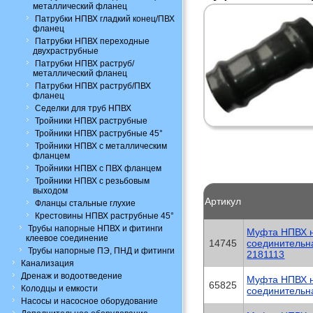
металлический фланец
Патрубки НПВХ гладкий конец/ПВХ
фланец
Патрубки НПВХ переходные
двухраструбные
Патрубки НПВХ раструб/
металлический фланец
Патрубки НПВХ раструб/ПВХ
фланец
Седелки для труб НПВХ
Тройники НПВХ раструбные
Тройники НПВХ раструбные 45°
Тройники НПВХ с металлическим
фланцем
Тройники НПВХ с ПВХ фланцем
Тройники НПВХ с резьбовым
выходом
Артикул
Фланцы стальные глухие
Крестовины НПВХ раструбные 45°
Трубы напорные НПВХ и фитинги
Муфта НПВХ 
клеевое соединение
14745
соединитель
Трубы напорные ПЭ, ПНД и фитинги
2181113
Канализация
Дренаж и водоотведение
Муфта НПВХ 
65825
Колодцы и емкости
соединительн
Насосы и насосное оборудование