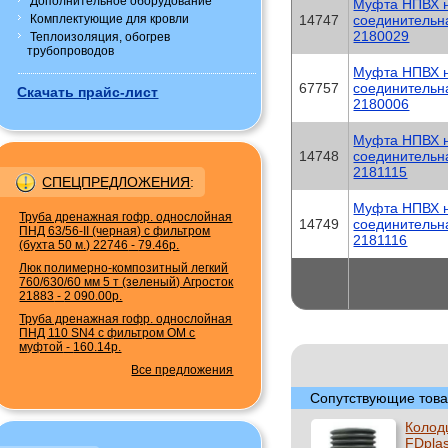
Дополнительное оборудование
Муфта НПВХ 
Комплектующие для кровли
14747
соединительн
2180029
Теплоизоляция, обогрев
трубопроводов
Муфта НПВХ 
67757
соединитель
Скачать прайс-лист
2180006
Муфта НПВХ 
14748
соединитель
2181115
СПЕЦПРЕДЛОЖЕНИЯ
:
Муфта НПВХ 
Труба дренажная гофр. однослойная
14749
соединитель
ПНД 63/56-II (черная) с фильтром
2181116
(бухта 50 м.) 22746
-
79.46р.
Люк полимерно-композитный легкий
760/630/60 мм 5 т (зеленый) Агросток
21883
-
2 090.00р.
Труба дренажная гофр. однослойная
ПНД 110 SN4 с фильтром ОМ с
муфтой
-
160.14р.
Все предложения
Сопутствующие това
Колод
FDplas