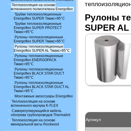
теплоизоляцио
Теплоизоляция на основе
вспененного полиэтилена Energoflex
Трубки теплоизоляционные
Рулоны те
Energoflex SUPER Tмакс=95°C
Трубки теплоизоляционные
SUPER AL
Energoflex SUPER PROTECT
Tмакс=95°C
Рулоны теплоизоляционные
Energoflex SUPER Tмакс=95°C
Рулоны теплоизоляционные
Energoflex SUPER AL Tмакс=95°C
Рулоны теплоизоляционные
Energoflex ENERGOPACK
Tмакс=95°C
Рулоны теплоизоляционные
Energoflex BLACK STAR DUCT
Tмакс=95°C
Рулоны теплоизоляционные
Energoflex BLACK STAR DUCT AL
Tмакс=95°C
Монтажные аксессуары Energoflex
Теплоизоляция на основе
вспененного каучука K-FLEX
Саморегулирующийся кабель
обогрева трубопроводов Thermalint
Артикул
Теплоизоляция на основе
минеральной ваты Rockwool