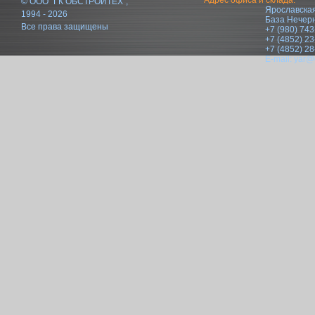
Адрес офиса и склада:
© ООО "ГК ОБСТРОЙТЕХ",
Ярославская
1994 - 2026
База Нечер
Все права защищены
+7 (980) 743
+7 (4852) 23
+7 (4852) 28
E-mail:
yar@