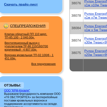
Рулон Energo
38076
Скачать прайс-лист
х1м х10м Tма
Рулон Energo
38078
х1м х7м Tмак
СПЕЦПРЕДЛОЖЕНИЯ
:
Рулон Energo
38084
х1м х 5м Tма
Клапан обратный ПП 110 кирп.
ТП-85.100
-
2 040.00р.
Рулон Energo
38074
х30м Tмакс=9
Вентиляционный выход с
утеплителем TP-86.110/160/700
коричневый
-
4 807.00р.
Рулон Energo
38075
х20м Tмакс=9
Воронка кровельная ТП-02.100/6
-
1
451.69р.
Все предложения
ОТЗЫВЫ:
ООО "КРМ-Кровля"
Выражаем благодарность компании ООО
«ГК ОБСТРОЙТЕХ» за бесперебойные
поставки кровельных воронок и
поддержание ассортимента на складе.