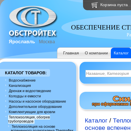
Корзина пуста
ОБЕСПЕЧЕНИЕ С
Р
Ярославль
Москва
Главная
О компании
Каталог
КАТАЛОГ ТОВАРОВ:
Водоснабжение
Канализация
Дренаж и водоотведение
Колодцы и емкости
Насосы и насосное оборудование
Дополнительное оборудование
Комплектующие для кровли
Теплоизоляция, обогрев
Каталог
/
Тепло
трубопроводов
основе вспенен
Теплоизоляция на основе
вспененного полиэтилена Thermaflex