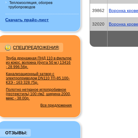
Теплоизоляция, обогрев
трубопроводов
39862
Воронка крове
Скачать прайс-лист
32020
Воронка крове
СПЕЦПРЕДЛОЖЕНИЯ
:
Труба дренажная ПНД 110 в фильтре
из кокос. волокна (бухта 50 м.) 13416
-
28 996.56р.
Канализационный затвор с
электроприводом DN110 ТП-85.100-
КЗЭ
-
163 328.75р.
Полотно нетканое иглопробивное
(геотекстиль) 100 г/м2, ширина-2000,
микс
-
38.00р.
Все предложения
ОТЗЫВЫ: