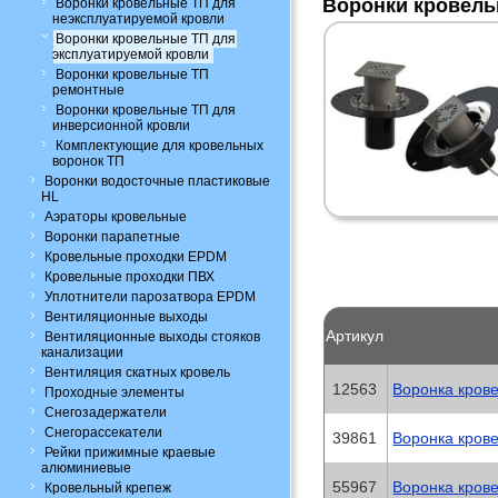
Воронки кровель
Воронки кровельные ТП для
неэксплуатируемой кровли
Воронки кровельные ТП для
эксплуатируемой кровли
Воронки кровельные ТП
ремонтные
Воронки кровельные ТП для
инверсионной кровли
Комплектующие для кровельных
воронок ТП
Воронки водосточные пластиковые
HL
Аэраторы кровельные
Воронки парапетные
Кровельные проходки EPDM
Кровельные проходки ПВХ
Уплотнители парозатвора EPDM
Вентиляционные выходы
Артикул
Вентиляционные выходы стояков
канализации
Вентиляция скатных кровель
12563
Воронка кров
Проходные элементы
Снегозадержатели
Снегорассекатели
39861
Воронка кров
Рейки прижимные краевые
алюминиевые
55967
Воронка крове
Кровельный крепеж