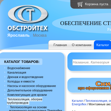
Корзина пуста
ОБЕСПЕЧЕНИЕ С
Р
Ярославль
Москва
Главная
О компании
Каталог
КАТАЛОГ ТОВАРОВ:
Водоснабжение
Канализация
Дренаж и водоотведение
Колодцы и емкости
Насосы и насосное оборудование
Дополнительное оборудование
Комплектующие для кровли
Теплоизоляция, обогрев
Каталог
/
Теплоизоляция, о
трубопроводов
Energoflex
/ Монтажные акс
Теплоизоляция на основе
вспененного полиэтилена Thermaflex