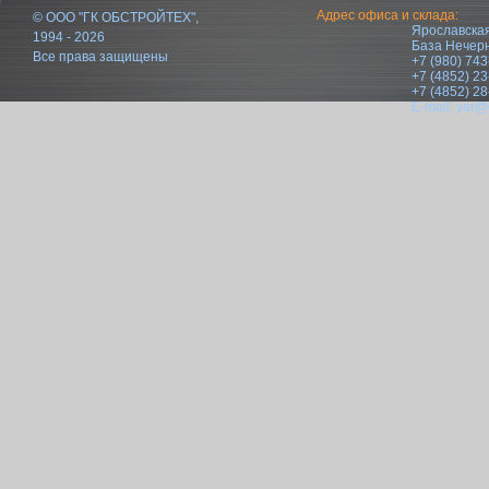
Адрес офиса и склада:
© ООО "ГК ОБСТРОЙТЕХ",
Ярославская
1994 - 2026
База Нечер
Все права защищены
+7 (980) 743
+7 (4852) 23
+7 (4852) 28
E-mail:
yar@