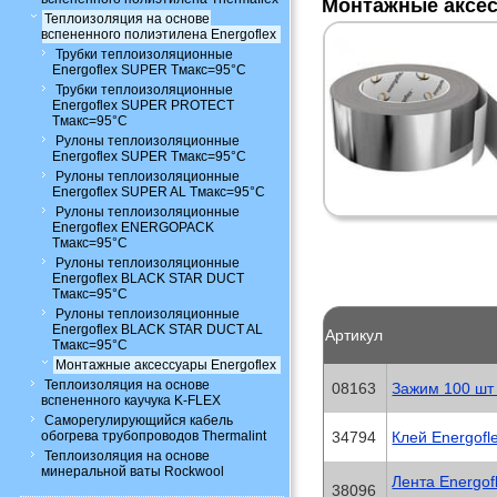
Монтажные аксес
Теплоизоляция на основе
вспененного полиэтилена Energoflex
Трубки теплоизоляционные
Energoflex SUPER Tмакс=95°C
Трубки теплоизоляционные
Energoflex SUPER PROTECT
Tмакс=95°C
Рулоны теплоизоляционные
Energoflex SUPER Tмакс=95°C
Рулоны теплоизоляционные
Energoflex SUPER AL Tмакс=95°C
Рулоны теплоизоляционные
Energoflex ENERGOPACK
Tмакс=95°C
Рулоны теплоизоляционные
Energoflex BLACK STAR DUCT
Tмакс=95°C
Рулоны теплоизоляционные
Energoflex BLACK STAR DUCT AL
Артикул
Tмакс=95°C
Монтажные аксессуары Energoflex
Теплоизоляция на основе
08163
Зажим 100 шт 
вспененного каучука K-FLEX
Саморегулирующийся кабель
обогрева трубопроводов Thermalint
34794
Клей Energofle
Теплоизоляция на основе
минеральной ваты Rockwool
Лента Energof
38096