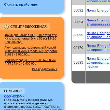
алюминевая 
Скачать прайс-лист
38092
Лента Energof
Лента Energof
38094
армированная
СПЕЦПРЕДЛОЖЕНИЯ
:
Лента Energof
38095
Труба дренажная ПНД 110 в фильтре
армированная
из кокос. волокна (бухта 50 м.) 13416
-
28 996.56р.
Лента Energof
09170
Люк полимерно-композитный легкий
армированная
760/630/60 мм 5 т (зеленый) Агросток
21883
-
2 090.00р.
Лента Energof
Кольцо колодца КПК 1060 H=250 мм
38093
армированна
РПП 27345
-
2 400.00р.
чёрная
Все предложения
ОТЗЫВЫ:
ООО «КСК-М»
ООО «КСК-М» Выражает глубокую
признательность и искреннюю
благодарность ООО «ОБСТРОЙТЕХ» за