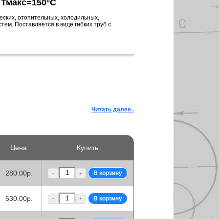
 Тмакс=150°C
еских, отопительных, холодильных,
ем. Поставляется в виде гибких труб с
Читать далее..
Цена
Купить
280.00р.
-
+
530.00р.
-
+