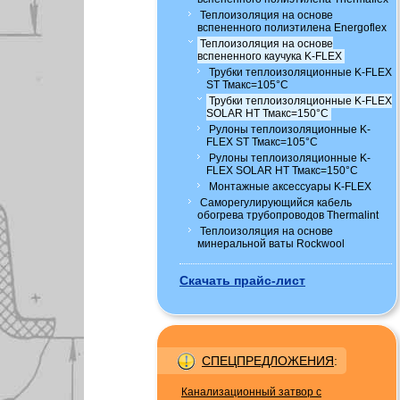
Теплоизоляция на основе
вспененного полиэтилена Energoflex
Теплоизоляция на основе
вспененного каучука K-FLEX
Трубки теплоизоляционные K-FLEX
ST Тмакс=105°C
Трубки теплоизоляционные K-FLEX
SOLAR HT Тмакс=150°C
Рулоны теплоизоляционные K-
FLEX ST Тмакс=105°C
Рулоны теплоизоляционные K-
FLEX SOLAR HT Тмакс=150°C
Монтажные аксессуары K-FLEX
Саморегулирующийся кабель
обогрева трубопроводов Thermalint
Теплоизоляция на основе
минеральной ваты Rockwool
Скачать прайс-лист
СПЕЦПРЕДЛОЖЕНИЯ
:
Канализационный затвор с