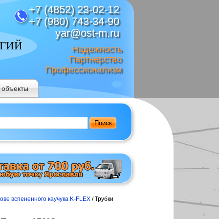
+7 (4852) 23-02-12
+7 (980) 743-34-90
yar@ost-m.ru
ОГИЙ
Надежность
Партнерство
Профессионализм
 объекты
Поиск
ове вспененного каучука K-FLEX
/ Трубки