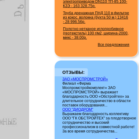
электроприводом DN110 ТП-85.100-
КЗЭ
-
163 328.75р.
Труба дренажная ПНД 110 в фильтре
из кокос. волокна (бухта 50 м.) 13416
-
28 996.56р.
Полотно нетканое иглопробивное
(геотекстиль) 100 г/м2, ширина-2000,
микс
-
38.00р.
Все предложения
ОТЗЫВЫ:
ЗАО «МОСПРОМСТРОЙ»
Филиал «Фирма
Моспромстройкомплект» ЗАО
«МОСПРОМСТРОЙ» выражает
благодарность ООО «Обстройтех» за
длительное сотрудничество в области
поставок оборудования...
ООО "ДИОДРОМ"
Выражаем благодарность коллективу
ООО "ГК ОБСТРОЙТЕХ” за плодотворное
сотрудничество и высокий
профессионализм в совместной работе!
За все время сотрудничества...