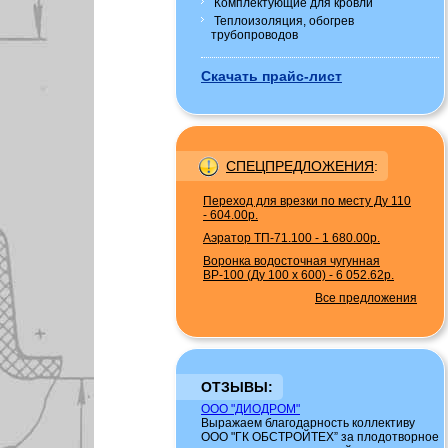
Комплектующие для кровли
Теплоизоляция, обогрев
трубопроводов
Скачать прайс-лист
СПЕЦПРЕДЛОЖЕНИЯ
:
Переход для врезки по месту Ду 110
-
604.00р.
Аэратор ТП-71.100
-
1 680.00р.
Воронка водосточная чугунная
ВР-100 (Ду 100 х 600)
-
6 052.62р.
Все предложения
ОТЗЫВЫ:
ООО "ДИОДРОМ"
Выражаем благодарность коллективу
ООО "ГК ОБСТРОЙТЕХ” за плодотворное