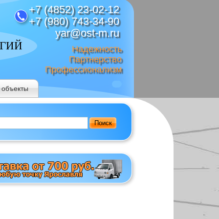
+7 (4852) 23-02-12
+7 (980) 743-34-90
yar@ost-m.ru
ОГИЙ
Надежность
Партнерство
Профессионализм
 объекты
Поиск