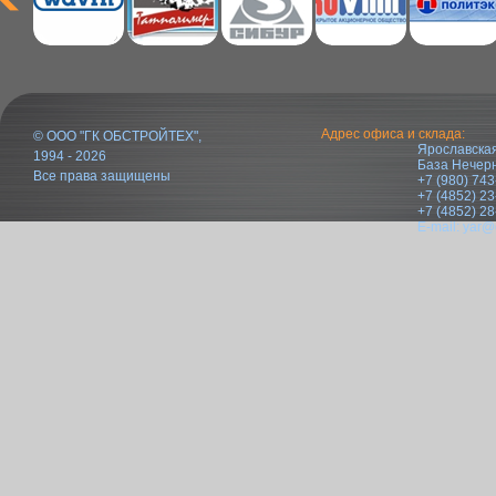
Адрес офиса и склада:
© ООО "ГК ОБСТРОЙТЕХ",
Ярославская
1994 - 2026
База Нечер
Все права защищены
+7 (980) 743
+7 (4852) 23
+7 (4852) 28
E-mail:
yar@