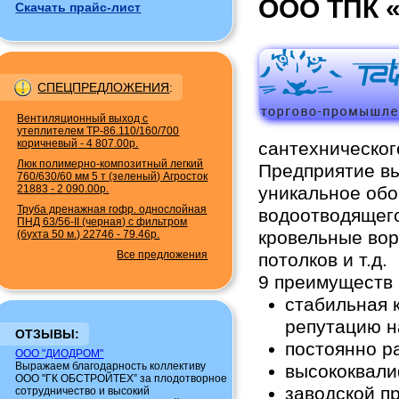
ООО ТПК 
Скачать прайс-лист
СПЕЦПРЕДЛОЖЕНИЯ
:
Вентиляционный выход с
утеплителем TP-86.110/160/700
коричневый
-
4 807.00р.
сантехническог
Люк полимерно-композитный легкий
Предприятие вы
760/630/60 мм 5 т (зеленый) Агросток
21883
-
2 090.00р.
уникальное обо
Труба дренажная гофр. однослойная
водоотводящего
ПНД 63/56-II (черная) с фильтром
кровельные вор
(бухта 50 м.) 22746
-
79.46р.
Все предложения
потолков и т.д.
9 преимуществ
стабильная 
репутацию н
ОТЗЫВЫ:
постоянно р
ООО "ДИОДРОМ"
Выражаем благодарность коллективу
высококвали
ООО "ГК ОБСТРОЙТЕХ” за плодотворное
заводской п
сотрудничество и высокий