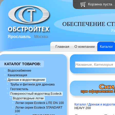
Корзина пуста
ОБЕСПЕЧЕНИЕ С
Р
Ярославль
Москва
Главная
О компании
Каталог
КАТАЛОГ ТОВАРОВ:
Водоснабжение
Канализация
Дренаж и водоотведение
Трубы и фитинги для дренажа
Геотекстиль
Поверхностный водоотвод Ecoteck
Водоотводные лотки
Лотки серии Ecoteck LITE DN 100
Каталог
/
Дренаж и водоот
Лотки серии Ecoteck STANDART
HEAVY 200
100