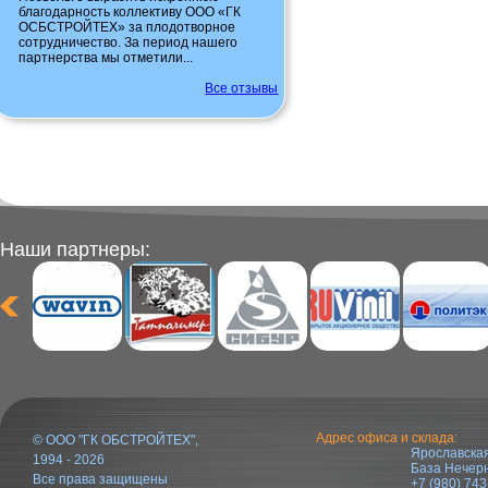
благодарность коллективу ООО «ГК
ОСБСТРОЙТЕХ» за плодотворное
сотрудничество. За период нашего
партнерства мы отметили...
Все отзывы
Наши партнеры:
Адрес офиса и склада:
© ООО "ГК ОБСТРОЙТЕХ",
Ярославская
1994 - 2026
База Нечер
Все права защищены
+7 (980) 743