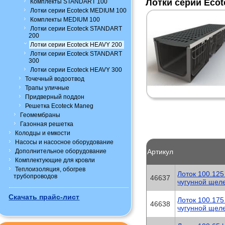
Лотки серии Eco
Комплекты STANDART 100
Лотки серии Ecoteck MEDIUM 100
Комплекты MEDIUM 100
Лотки серии Ecoteck STANDART
200
Лотки серии Ecoteck HEAVY 200
Лотки серии Ecoteck STANDART
300
Лотки серии Ecoteck HEAVY 300
Точечный водоотвод
Трапы уличные
Придверный поддон
Решетка Ecoteck Maneg
Геомембраны
Газонная решетка
Колодцы и емкости
Насосы и насосное оборудование
Дополнительное оборудование
Артикул
Комплектующие для кровли
Теплоизоляция, обогрев
Лоток 100.125
трубопроводов
46637
чугунной щел
Скачать прайс-лист
Лоток 100.175
46638
чугунной щел