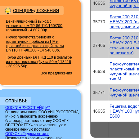
Лоток 100.65 
46636
чугунной щел
СПЕЦПРЕДЛОЖЕНИЯ
:
Лоток 200.210
Вентиляционный выход с
35770
HEAVY 200 (в
утеплителем TP-86.110/160/700
насадками и 
коричневый
-
4 807.00р.
Лючок прочистка/ревизия с
Лоток 200.210
герметичной пробкой из ПА и
HEAVY 200 E-6
27465
крышкой из нержавеющей стали
стальными на
DN110 ТП-98.100
-
14 548.00р.
решетками)
Труба дренажная ПНД 110 в фильтре
из кокос. волокна (бухта 50 м.) 13416
Пескоуловите
-
28 996.56р.
пластиковый в
46639
Все предложения
чугунной щел
тип М
Пескоуловите
35771
чугунной щел
ОТЗЫВЫ:
Решетка водо
ООО "ИНРУССТРЕЙД М"
46635
HEAVY 100 чу
От лица компании ООО «ИНРУССТРЕЙД
Е600
М» хочу выразить искреннюю
благодарность коллективу ООО «ГК
ОБСТРОЙТЕХ» за качественную и
своевременную поставку ...
ООО СК «Гидромонтаж»
Позвольте выразить искреннюю