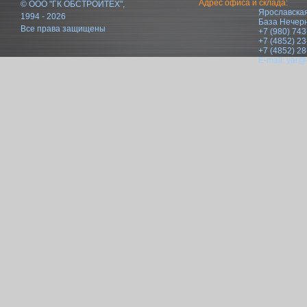
Адрес офиса и склада:
© ООО "ГК ОБСТРОЙТЕХ",
Ярославская
1994 - 2026
База Нечер
Все права защищены
+7 (980) 743
+7 (4852) 23
+7 (4852) 28
E-mail:
yar@