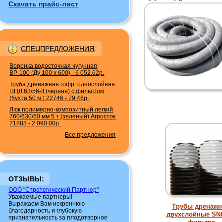
Скачать прайс-лист
СПЕЦПРЕДЛОЖЕНИЯ
:
Воронка водосточная чугунная
ВР-100 (Ду 100 х 600)
-
6 052.62р.
Труба дренажная гофр. однослойная
ПНД 63/56-II (черная) с фильтром
(бухта 50 м.) 22746
-
79.46р.
Люк полимерно-композитный легкий
760/630/60 мм 5 т (зеленый) Агросток
21883
-
2 090.00р.
Все предложения
ОТЗЫВЫ:
ООО "Стратегический Партнер"
Уважаемые партнеры!
Выражаем Вам искреннюю
Трубы дренаж
благодарность и глубокую
двухслойные SN8
признательность за плодотворное